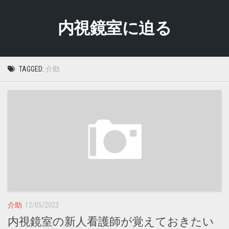
Skip
to
内視鏡室に迫る
content
TAGGED:
介助
介助
12/05/2023
内視鏡室の新人看護師が覚えておきたい